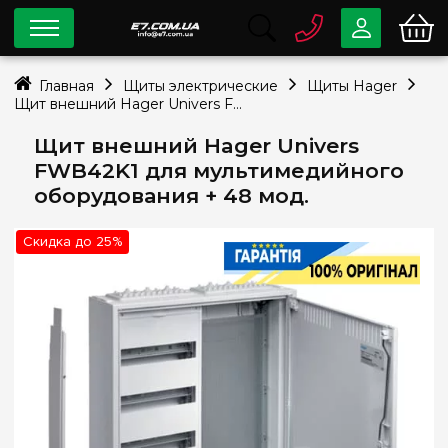
0 800
33-63-07
Главная
Щиты электрические
Щиты Hager
Бесплатно
Щит внешний Hager Univers FWB42K1 для мультимедийного оборудования + 48 мод.
info@e7.com.ua
044
334-79-78
Щит внешний Hager Univers
FWB42K1 для мультимедийного
Viber
Telegram
оборудования + 48 мод.
Скидка до 25%