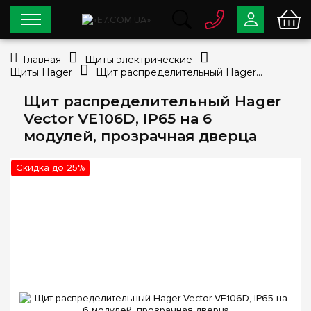
0 800
33-63-07
Главная
Щиты электрические
Бесплатно
Щиты Hager
Щит распределительный Hager Vector VE106D, IP65 на 6 модулей, прозрачная дверца
info@e7.com.ua
044
334-79-78
Щит распределительный Hager
Vector VE106D, IP65 на 6
Viber
Telegram
модулей, прозрачная дверца
Скидка до 25%