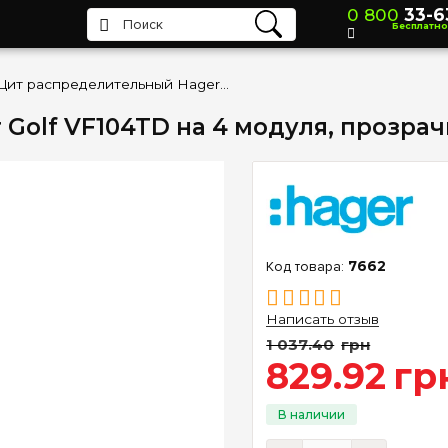
0 800
33-6
Бесплатно
Щит распределительный Hager Golf VF104TD на 4 модуля, прозрачная дверца
Golf VF104TD на 4 модуля, прозра
7662
Написать отзыв
1 037
.
40
грн
829
.
92
гр