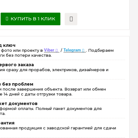
КУПИТЬ В 1 КЛИК
д ключ
 фото или проекту в
Viber
/
Telegram
. Подбираем
ги без потери качества.
ервого заказа
ия сразу для прорабов, электриков, дизайнеров и
в без проблем
 после завершения объекта. Возврат или обмен
 14 дней с даты отгрузки товара.
кет документов
формой оплаты. Полный пакет документов для
та.
рантия
ованная продукция с заводской гарантией для сдачи