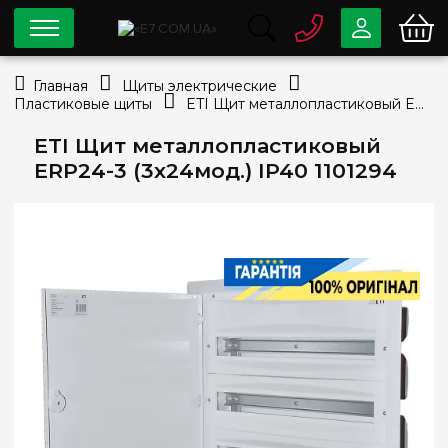
0 800
33-63-07
Главная
Щиты электрические
Бесплатно
Пластиковые щиты
ETI Щит металлопластиковый ERP24-3 (3х24мод.) IP40 1101294
info@e7.com.ua
044
334-79-78
ETI Щит металлопластиковый
ERP24-3 (3х24мод.) IP40 1101294
Viber
Telegram