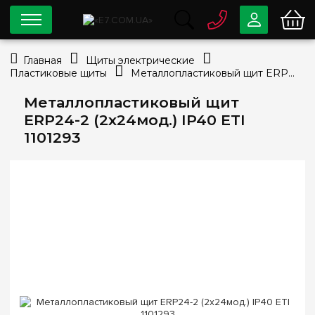
0 800
33-63-07
Главная
Щиты электрические
Бесплатно
Пластиковые щиты
Металлопластиковый щит ERP24-2 (2х24мод.) IP40 ETI 1101293
info@e7.com.ua
044
334-79-78
Металлопластиковый щит
ERP24-2 (2х24мод.) IP40 ETI
Viber
Telegram
1101293