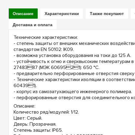
Описание
Характеристики
Также покупают
Доставка и оплата
Технические характеристики:
- степень защиты от внешних механических воздейств
стандартом EN 50102: IK09.
- возможна установка оборудования на токи до 125 А.
- устойчивость к огню и сверхвысоким температурам в
2748387 (МЭК 6069521): 650 °С.
- предварительно перфорированные отверстия сверху 
- Технические характеристики изоляции в соответстви
604391).
- корпус из самозатухающего инженерного полимера.
- перфорированные отверстия для соединительного к
Описание:
Количество ряд/модулей: 1/12.
Цвет: Серый.
Дверь: Прозрачная.
Степень защиты: IP65.