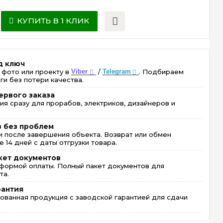
КУПИТЬ В 1 КЛИК
д ключ
 фото или проекту в
Viber
/
Telegram
. Подбираем
ги без потери качества.
ервого заказа
ия сразу для прорабов, электриков, дизайнеров и
в без проблем
 после завершения объекта. Возврат или обмен
 14 дней с даты отгрузки товара.
кет документов
формой оплаты. Полный пакет документов для
та.
рантия
ованная продукция с заводской гарантией для сдачи