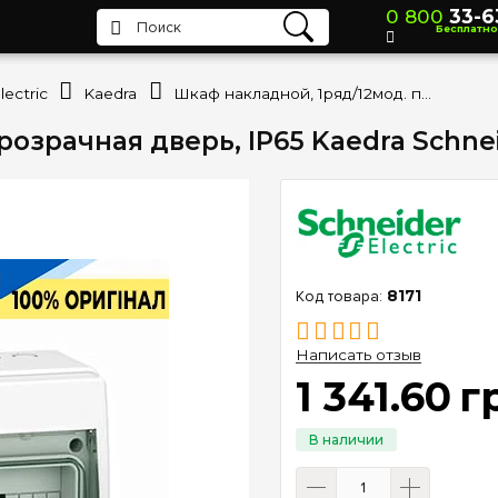
0 800
33-6
Бесплатно
ectric
Kaedra
Шкаф накладной, 1ряд/12мод. прозрачная дверь, ІР65 Kaedra Schneider Electric 13979
озрачная дверь, ІР65 Kaedra Schneid
8171
Написать отзыв
1 341
.
60
г