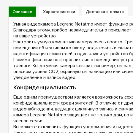
Описание
Характеристики
Доставка и оплата
Умная видеокамера Legrand Netatmo имеет функцию ра
Благодаря этому, прибор незамедлительно присылает 
на ваше устройство.
Настроить умную комнатную камеру очень просто. Тре
помещении объективом ко входу, подключить и скачат
идентификацию сожителей в один клик и устройство бу
Помимо фиксации посторонних лиц в помещении, устро
тревоги. Когда умная камера слышит, например, сигнал
опасном уровне СО2, охранную сигнализацию или сирен
уведомление и запись видео.
Конфиденциальность
Еще одним преимуществом является возможность сох
конфиденциальности среди жителей. В отличие от дру
видеонаблюдения, ведущих цикличную запись и снима
камера Legrand Netatmo защищает не только дом, но и
членов семьи.
Вы можете отключить функцию уведомления и видеоза
Также, есть возможность отключения ложных уведомл