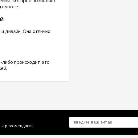
ению, которое позволяет
темноте.
й
й дизайн. Она отлично
я
-либо происходит, это
ей.
и и рекомендации