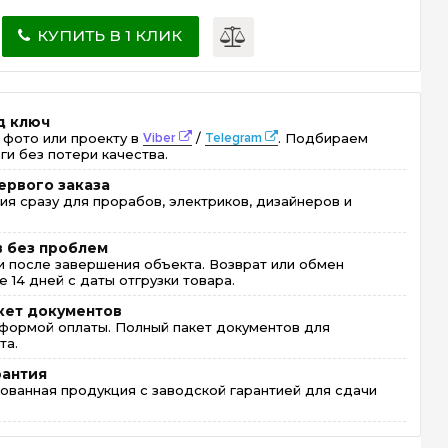
КУПИТЬ В 1 КЛИК
д ключ
 фото или проекту в
Viber
/
Telegram
. Подбираем
ги без потери качества.
ервого заказа
ия сразу для прорабов, электриков, дизайнеров и
в без проблем
 после завершения объекта. Возврат или обмен
 14 дней с даты отгрузки товара.
кет документов
формой оплаты. Полный пакет документов для
та.
рантия
ованная продукция с заводской гарантией для сдачи