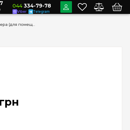
7
044
334-79-78
a
Viber
Telegram
Умная видеокамера (для помещений) Legrand Netatmo NSC01-EU
грн