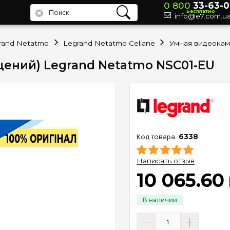
0 800
33-63-0
Бесплатно
info@e7.com.u
rand Netatmo
Legrand Netatmo Celiane
ений) Legrand Netatmo NSC01-EU
6338
Написать отзыв
10 065
.
60