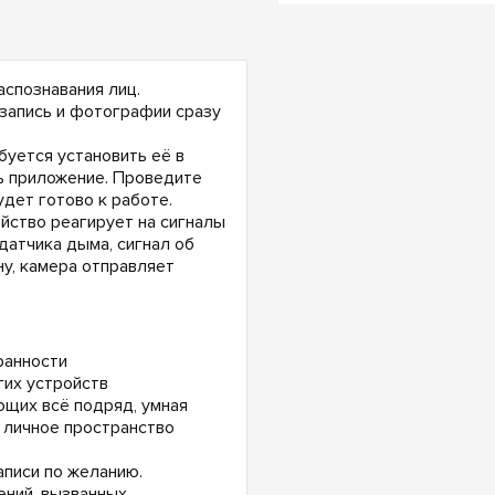
спознавания лиц.
запись и фотографии сразу
буется установить её в
ь приложение. Проведите
дет готово к работе.
йство реагирует на сигналы
 датчика дыма, сигнал об
у, камера отправляет
ранности
гих устройств
ющих всё подряд, умная
 личное пространство
писи по желанию.
ений, вызванных