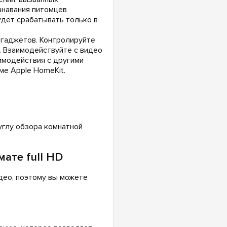
навания питомцев
удет срабатывать только в
 гаджетов. Контролируйте
 Взаимодействуйте с видео
имодействия с другими
е Apple HomeKit.
углу обзора комнатной
ате full HD
део, поэтому вы можете