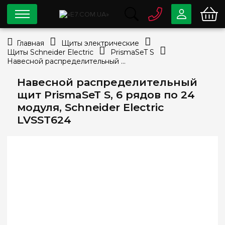
0 800
33-63-07
Главная
Щиты электрические
Бесплатно
Щиты Schneider Electric
PrismaSeT S
info@e7.com.ua
Навесной распределительный щит PrismaSeT S, 6 рядов по 24 модуля, Schneider Electric LVSST624
044
334-79-78
Навесной распределительный
Viber
Telegram
щит PrismaSeT S, 6 рядов по 24
модуля, Schneider Electric
LVSST624