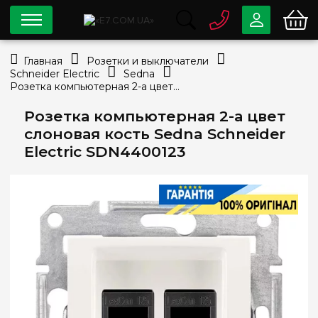
0 800
33-63-07
Главная
Розетки и выключатели
Бесплатно
Schneider Electric
Sedna
info@e7.com.ua
Розетка компьютерная 2-а цвет слоновая кость Sedna Schneider Electric SDN4400123
044
334-79-78
Розетка компьютерная 2-а цвет
Viber
Telegram
слоновая кость Sedna Schneider
Electric SDN4400123