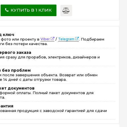
КУПИТЬ В 1 КЛИК
д ключ
 фото или проекту в
Viber
/
Telegram
. Подбираем
ги без потери качества.
ервого заказа
ия сразу для прорабов, электриков, дизайнеров и
в без проблем
 после завершения объекта. Возврат или обмен
 14 дней с даты отгрузки товара.
кет документов
формой оплаты. Полный пакет документов для
та.
рантия
ованная продукция с заводской гарантией для сдачи