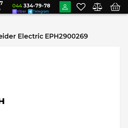
7
044
334-79-78
a
Viber
Telegram
ider Electric EPH2900269
н