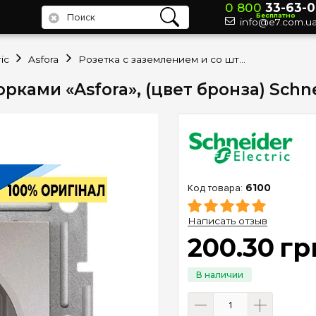
0 800
33-63-0
Бесплатно
info@e7.com.u
ic
Asfora
Розетка с заземлением и со шторками «Asfora», (цвет бронза) Schneider Electric EPH2900269
рками «Asfora», (цвет бронза) Schne
6100
Написать отзыв
200
.
30
гр