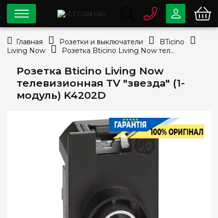
0 800
33-63-07
Главная
Розетки и выключатели
BTicino
Бесплатно
Living Now
Розетка Bticino Living Now телевизионная TV "звезда" (1-модуль) K4202D
info@e7.com.ua
044
334-79-78
Розетка Bticino Living Now
телевизионная TV "звезда" (1-
Viber
Telegram
модуль) K4202D