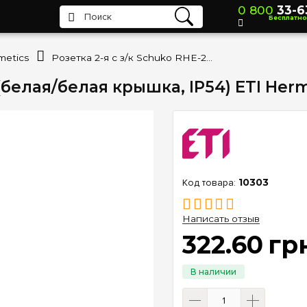
0 800
33-6
Бесплатно
metics
Розетка 2-я с з/к Schuko RHE-2s (белая/белая крышка, IP54) ETI Hermetics 4668019
 (белая/белая крышка, IP54) ETI Her
10303
Написать отзыв
322
.
60
гр