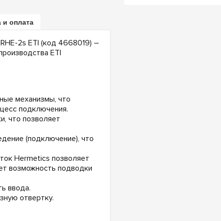
 и оплата
RHE-2s ETI (код 4668019) –
производства ETI
мные механизмы, что
оцесс подключения.
и, что позволяет
дение (подключение), что
ток Hermetics позволяет
ает возможность подводки
ь ввода.
зную отвертку.