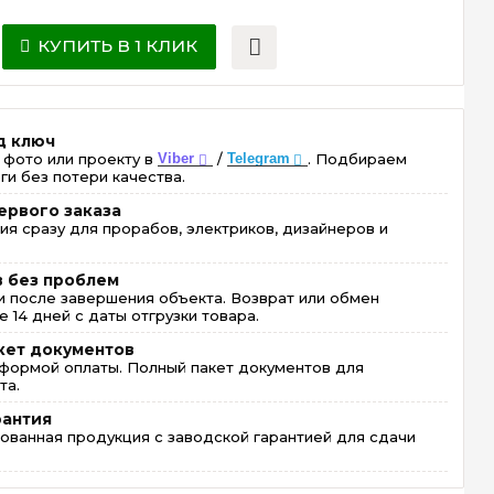
КУПИТЬ В 1 КЛИК
д ключ
 фото или проекту в
Viber
/
Telegram
. Подбираем
ги без потери качества.
ервого заказа
ия сразу для прорабов, электриков, дизайнеров и
в без проблем
 после завершения объекта. Возврат или обмен
 14 дней с даты отгрузки товара.
кет документов
формой оплаты. Полный пакет документов для
та.
рантия
ованная продукция с заводской гарантией для сдачи