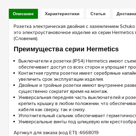
Описание
Характеристики
Статьи
Доставка
Розетка электрическая двойная с заземлением Schuko 
это электроустановочное изделие из серии Hermetics 
(Словения).
Преимущества серии Hermetics
Выключатели и розетки (IP54) Hermetics имеют съе
обеспечивает доступ со всех сторон и упрощает пр
Контактная группа розетки имеет серебряные напайк
увеличить срок эксплуатации изделия.
Двойные и тройные розетки имеют внутреннее разве
существенно сократит время на монтаж.
Универсальная передняя часть выключателей и розе
крепить крышку в любом положении, что обеспечив
кабеля как сверху, так и снизу.
Уплотнительный сальник обеспечивает герметичност
Универсальные винты под шлицевую или крестообра
Артикул для заказа (код ETI) :4668019