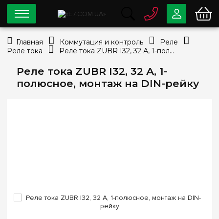
0 800
33-63-07
Главная
Коммутация и контроль
Реле
Бесплатно
Реле тока
Реле тока ZUBR I32, 32 А, 1-полюсное, монтаж на DIN-рейку
info@e7.com.ua
044
334-79-78
Реле тока ZUBR I32, 32 А, 1-
полюсное, монтаж на DIN-рейку
Viber
Telegram