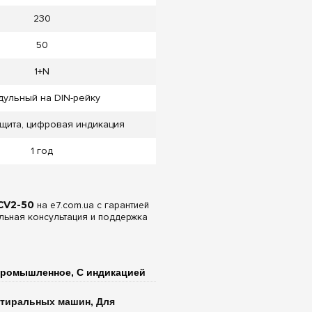
230
50
1+N
ульный на DIN-рейку
щита, цифровая индикация
1 год
CV2-50
на e7.com.ua с гарантией
льная консультация и поддержка
Промышленное, С индикацией
стиральных машин, Для