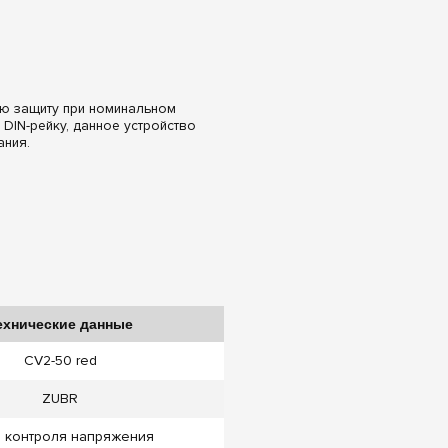
ю защиту при номинальном
DIN-рейку, данное устройство
ния.
ехнические данные
CV2-50 red
ZUBR
 контроля напряжения