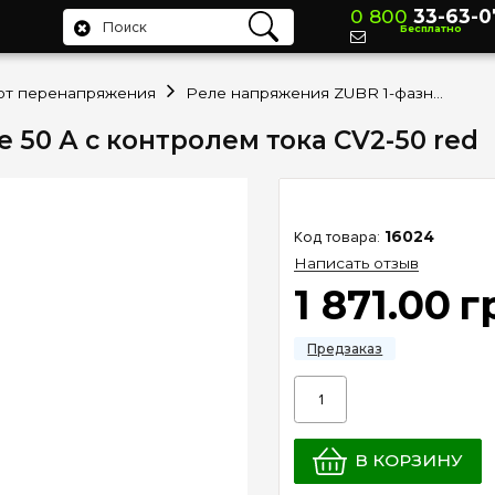
0 800
33-63-0
Бесплатно
от перенапряжения
Реле напряжения ZUBR 1-фазное 50 А с контролем тока CV2-50 red
 50 А с контролем тока CV2-50 red
16024
Написать отзыв
1 871
.
00
г
В КОРЗИНУ