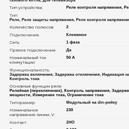
газового котла, Для телевизора
Тип устройства: 
Реле контроля напряжения, Ре
Тип: 
Реле, Реле защиты напряжения, Реле контроля напряжения
Количество полюсов: 
2
Подключение: 
Клеммное
Сеть: 
1 фаза
Прямое подключение: 
Да
Номинальный ток 
50 А
коммутации: 
Функциональность: 
Задержка включения, Задержка отключения, Индикация н
Контроль тока
Основные функции реле: 
Релейная (переключение), Контроль напряжения, Задерж
мощности, Измерение тока, Ограничение тока
Типоразмер: 
Модульный на din-рейку
Номинальное 
230
напряжение линии, V: 
Контакт: 
2НО