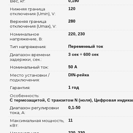
Вес, кг: 
0,190
Нижняя граница 
120
отключения (Umin), V: 
Верхняя граница 
280
отключения (Umах), V: 
Номинальное 
220, 230
напряжение, В: 
Тип напряжения: 
Переменный ток
Диапазон времени 
3 сек ÷ 600 сек
задержки, сек.: 
Номинальный ток: 
50 А
Место установки / 
DIN-рейка
подключения: 
Гарантия: 
1 год
Особенность: 
С термозащитой, С транзитом N (ноля), Цифровая индика
Диапазон регулировки 
0,1-50
тока, А: 
Максимальная мощность, 
11
кВт: 
Номинальное 
220, 230