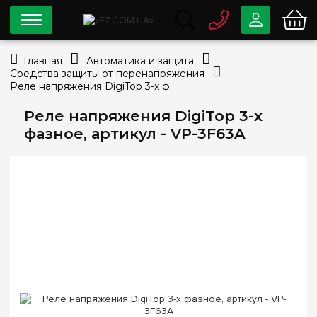
0 800
33-63-07
Главная
Автоматика и защита
Бесплатно
Средства защиты от перенапряжения
info@e7.com.ua
Реле напряжения DigiTop 3-х фазное, артикул - VP-3F63A
044
334-79-78
Реле напряжения DigiTop 3-х
Viber
Telegram
фазное, артикул - VP-3F63A