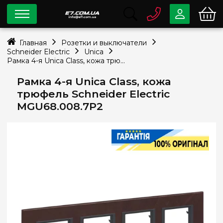
0 800
33-63-07
Главная
Розетки и выключатели
Бесплатно
Schneider Electric
Unica
info@e7.com.ua
Рамка 4-я Unica Class, кожа трюфель Schneider Electric MGU68.008.7P2
044
334-79-78
Рамка 4-я Unica Class, кожа
Viber
Telegram
трюфель Schneider Electric
MGU68.008.7P2