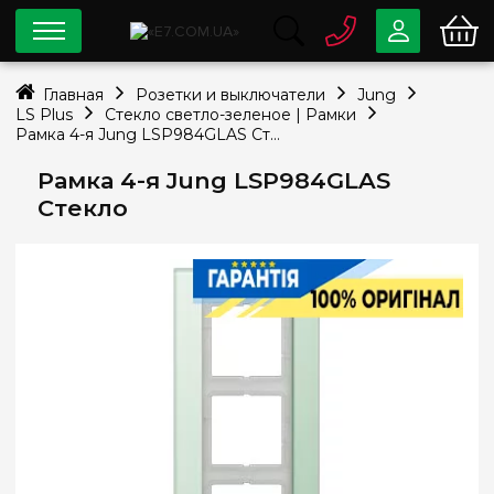
0 800
33-63-07
Главная
Розетки и выключатели
Jung
Бесплатно
LS Plus
Стекло светло-зеленое | Рамки
info@e7.com.ua
Рамка 4-я Jung LSP984GLAS Стекло
044
334-79-78
Рамка 4-я Jung LSP984GLAS
Viber
Telegram
Стекло