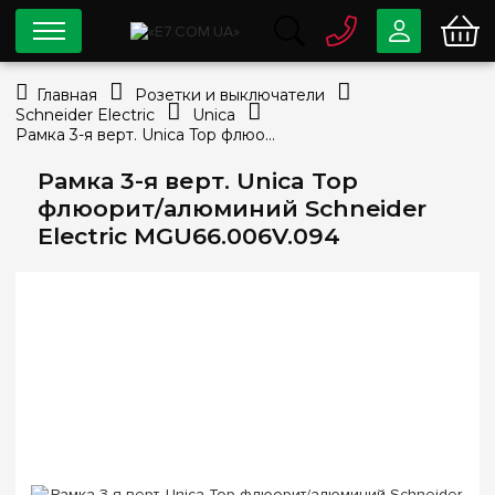
0 800
33-63-07
Главная
Розетки и выключатели
Бесплатно
Schneider Electric
Unica
info@e7.com.ua
Рамка 3-я верт. Unica Top флюорит/алюминий Schneider Electric MGU66.006V.094
044
334-79-78
Рамка 3-я верт. Unica Top
Viber
Telegram
флюорит/алюминий Schneider
Electric MGU66.006V.094