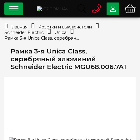
0 800
33-63-07
Главная
Розетки и выключатели
Бесплатно
Schneider Electric
Unica
info@e7.com.ua
Рамка 3-я Unica Class, серебряный алюминий Schneider Electric MGU68.006.7A1
044
334-79-78
Рамка 3-я Unica Class,
Viber
Telegram
серебряный алюминий
Schneider Electric MGU68.006.7A1