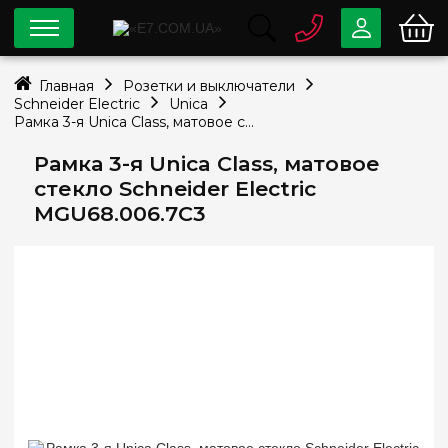
0 800
33-63-07
Главная
Розетки и выключатели
Бесплатно
Schneider Electric
Unica
info@e7.com.ua
Рамка 3-я Unica Class, матовое стекло Schneider Electric MGU68.006.7C3
044
334-79-78
Рамка 3-я Unica Class, матовое
Viber
Telegram
стекло Schneider Electric
MGU68.006.7C3