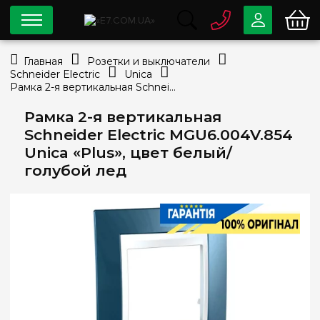
0 800
33-63-07
Главная
Розетки и выключатели
Бесплатно
Schneider Electric
Unica
info@e7.com.ua
Рамка 2-я вертикальная Schneider Electric MGU6.004V.854 Unica «Plus», цвет белый/голубой лед
044
334-79-78
Рамка 2-я вертикальная
Viber
Telegram
Schneider Electric MGU6.004V.854
Unica «Plus», цвет белый/
голубой лед