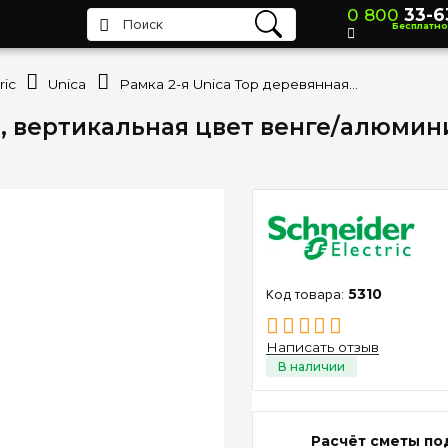
0 800
33-6
Бесплатно
ric
Unica
Рамка 2-я Unica Top деревянная, вертикальная цвет венге/алюминий Schneider Electric MGU66.004V.0M3
, вертикальная цвет венге/алюминий
5310
Написать отзыв
Расчёт сметы по