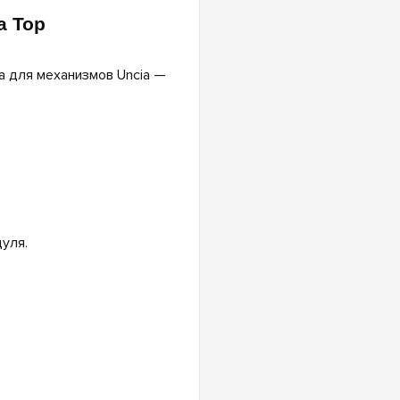
a Top
а для механизмов Uncia —
уля.