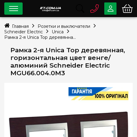
0 800
33-63-07
Главная
Розетки и выключатели
Бесплатно
Schneider Electric
Unica
info@e7.com.ua
Рамка 2-я Unica Top деревянная, горизонтальная цвет венге/алюминий Schneider Electric MGU66.004.0M3
044
334-79-78
Рамка 2-я Unica Top деревянная,
Viber
Telegram
горизонтальная цвет венге/
алюминий Schneider Electric
MGU66.004.0M3