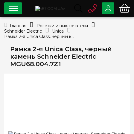
0 800
33-63-07
Главная
Розетки и выключатели
Бесплатно
Schneider Electric
Unica
info@e7.com.ua
Рамка 2-я Unica Class, черный камень Schneider Electric MGU68.004.7Z1
044
334-79-78
Рамка 2-я Unica Class, черный
Viber
Telegram
камень Schneider Electric
MGU68.004.7Z1