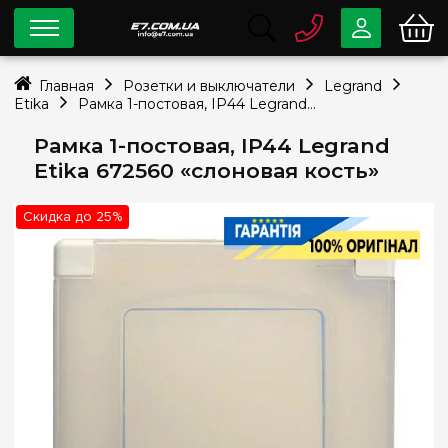
0 800
33-63-07
Главная
Розетки и выключатели
Legrand
Бесплатно
Etika
Рамка 1-постовая, IP44 Legrand Etika 672560 «слоновая кость»
info@e7.com.ua
044
334-79-78
Рамка 1-постовая, IP44 Legrand
Etika 672560 «слоновая кость»
Viber
Telegram
Скидка до 25%