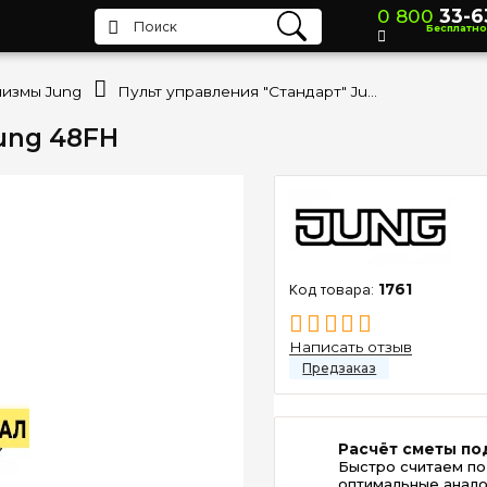
0 800
33-6
Бесплатно
измы Jung
Пульт управления "Стандарт" Jung 48FH
ung 48FH
1761
Написать отзыв
Расчёт сметы по
Быстро считаем по
оптимальные анало