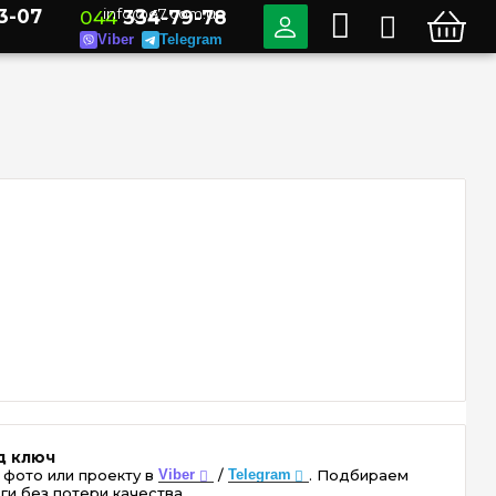
3-07
info@e7.com.ua
044
334-79-78
Viber
Telegram
д ключ
 фото или проекту в
Viber
/
Telegram
. Подбираем
ги без потери качества.