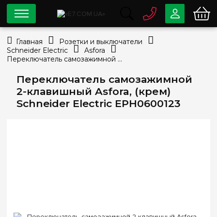
0 800
33-63-07
Главная
Розетки и выключатели
Бесплатно
Schneider Electric
Asfora
info@e7.com.ua
Переключатель самозажимной 2-клавишный Asfora, (крем) Schneider Electric EPH0600123
044
334-79-78
Переключатель самозажимной
Viber
Telegram
2-клавишный Asfora, (крем)
Schneider Electric EPH0600123