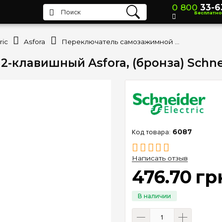
0 800
33-6
Бесплатно
ric
Asfora
Переключатель самозажимной 2-клавишный Asfora, (бронза) Schneider Electric EPH0600169
клавишный Asfora, (бронза) Schnei
6087
Написать отзыв
476
.
70
гр