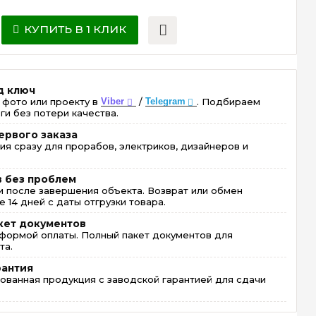
КУПИТЬ В 1 КЛИК
д ключ
 фото или проекту в
Viber
/
Telegram
. Подбираем
ги без потери качества.
ервого заказа
ия сразу для прорабов, электриков, дизайнеров и
в без проблем
 после завершения объекта. Возврат или обмен
 14 дней с даты отгрузки товара.
кет документов
формой оплаты. Полный пакет документов для
та.
рантия
ованная продукция с заводской гарантией для сдачи