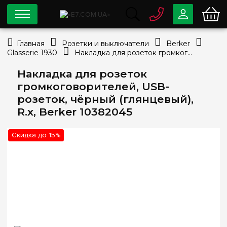
0 800
33-63-07
Главная
Розетки и выключатели
Berker
Бесплатно
Glasserie 1930
Накладка для розеток громкоговорителей, USB-розеток, чёрный (глянцевый), R.х, Berker 10382045
info@e7.com.ua
044
334-79-78
Накладка для розеток
громкоговорителей, USB-
Viber
Telegram
розеток, чёрный (глянцевый),
R.х, Berker 10382045
Скидка до 15%