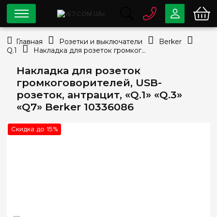
0 800
33-63-07
Главная
Розетки и выключатели
Berker
Бесплатно
Q.1
Накладка для розеток громкоговорителей, USB-розеток, антрацит, «Q.1» «Q.3» «Q7» Berker 10336086
info@e7.com.ua
044
334-79-78
Накладка для розеток
громкоговорителей, USB-
Viber
Telegram
розеток, антрацит, «Q.1» «Q.3»
«Q7» Berker 10336086
Скидка до 15%