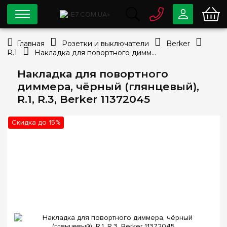
0 800
33-63-07
Главная
Розетки и выключатели
Berker
Бесплатно
R.1
Накладка для повортного диммера, чёрный (глянцевый), R.1, R.3, Berker 11372045
info@e7.com.ua
044
334-79-78
Накладка для повортного
диммера, чёрный (глянцевый),
Viber
Telegram
R.1, R.3, Berker 11372045
Скидка до 15%