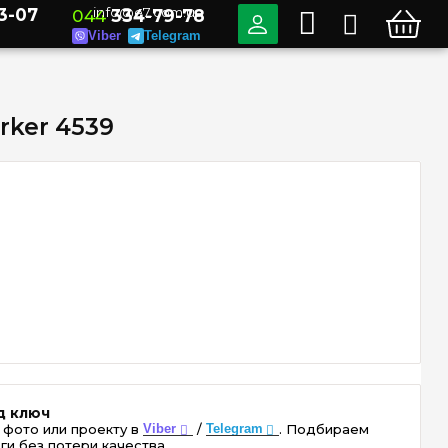
3-07
info@e7.com.ua
044
334-79-78
Viber
Telegram
rker 4539
д ключ
 фото или проекту в
Viber
/
Telegram
. Подбираем
ги без потери качества.