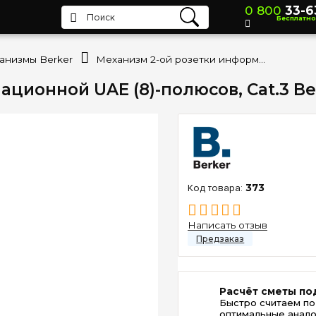
0 800
33-6
Бесплатно
анизмы Berker
Механизм 2-ой розетки информационной UAE (8)-полюсов, Cat.3 Berker 4539
ционной UAE (8)-полюсов, Cat.3 Be
373
Написать отзыв
Расчёт сметы по
Быстро считаем по
оптимальные анало