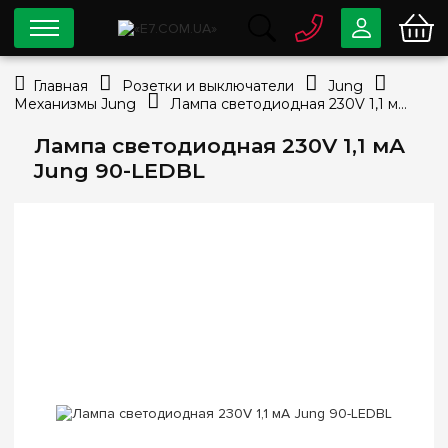
0 800
33-63-07
Главная
Розетки и выключатели
Jung
Бесплатно
Механизмы Jung
Лампа светодиодная 230V 1,1 мА Jung 90-LEDBL
info@e7.com.ua
044
334-79-78
Лампа светодиодная 230V 1,1 мА
Jung 90-LEDBL
Viber
Telegram