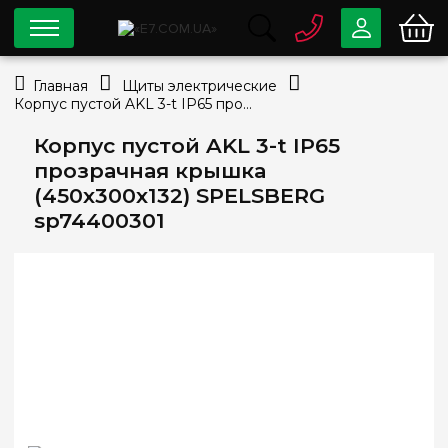
0 800
33-63-07
Главная
Щиты электрические
Бесплатно
Корпус пустой AKL 3-t IP65 прозрачная крышка (450х300х132) SPELSBERG sp74400301
info@e7.com.ua
044
334-79-78
Корпус пустой AKL 3-t IP65
прозрачная крышка
Viber
Telegram
(450х300х132) SPELSBERG
sp74400301