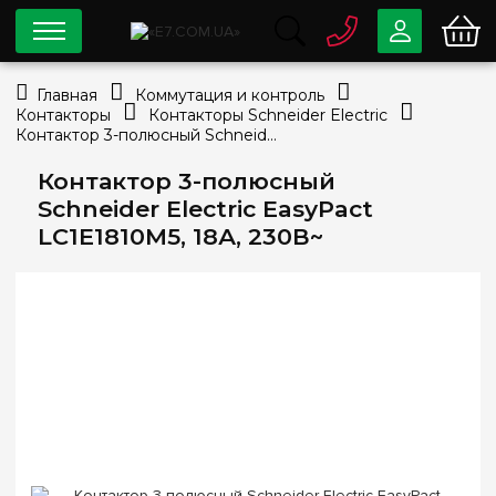
0 800
33-63-07
Главная
Коммутация и контроль
Бесплатно
Контакторы
Контакторы Schneider Electric
info@e7.com.ua
Контактор 3-полюсный Schneider Electric EasyPact LC1E1810M5, 18А, 230В~
044
334-79-78
Контактор 3-полюсный
Viber
Telegram
Schneider Electric EasyPact
LC1E1810M5, 18А, 230В~