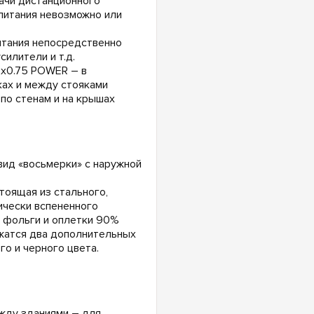
ачи дистанционного
питания невозможно или
итания непосредственно
илители и т.д.
2x0.75 POWER – в
ках и между стояками
 по стенам и на крышах
вид «восьмерки» с наружной
тоящая из стального,
ически вспененного
з фольги и оплетки 90%
ржатся два дополнительных
о и черного цвета.
жду зданиями – для