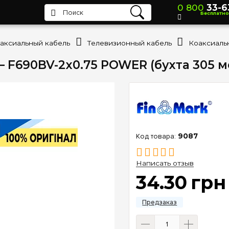
0 800
33-6
Бесплатно
аксиальный кабель
Телевизионный кабель
 F690BV-2x0.75 POWER (бухта 305 м
9087
Написать отзыв
34
.
30
грн