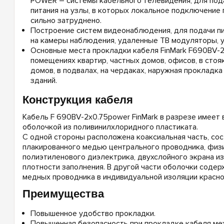
POWER – системы кабельного телевидения, для под
питания на узлы, в которых локальное подключение 
сильно затруднено.
Построение систем видеонаблюдения, для подачи п
на камеры наблюдения, удаленные ТВ модуляторы, ус
Основные места прокладки кабеля FinMark F690BV-
помещениях квартир, частных домов, офисов, в стоя
домов, в подвалах, на чердаках, наружная прокладка
зданий.
Конструкция кабеля
Кабель F 690BV-2x0.75power FinMark в разрезе имеет 
оболочкой из поливинилхлоридного пластиката.
С одной стороны расположена коаксиальная часть, сос
плакированного медью центрального проводника, физ
полиэтиленового диэлектрика, двухслойного экрана и
плотности заполнения. В другой части оболочки соде
медных проводника в индивидуальной изоляции красног
Преимущества
Повышенное удобство прокладки.
Повышенная безопасность при прокладке кабеля ме