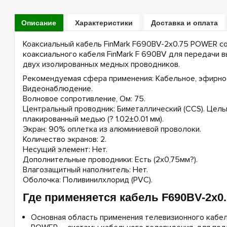
Описание
Характеристики
Доставка и оплата
Коаксиальный кабель FinMark F690BV-2x0.75 POWER со
коаксиального кабеля FinMark F 690BV для передачи в
двух изолированных медных проводников.
Рекомендуемая сфера применения: Кабельное, эфирное
Видеонаблюдение.
Волновое сопротивление, Ом: 75.
Центральный проводник: Биметаллический (ССS). Цель
плакированный медью (? 1.02±0.01 мм).
Экран: 90% оплетка из алюминиевой проволоки.
Количество экранов: 2.
Несущий элемент: Нет.
Дополнительные проводники: Есть (2х0,75мм?).
Влагозащитный наполнитель: Нет.
Оболочка: Поливинилхлорид (PVC).
Где применяется кабель F690BV-2x
Основная область применения телевизионного кабел