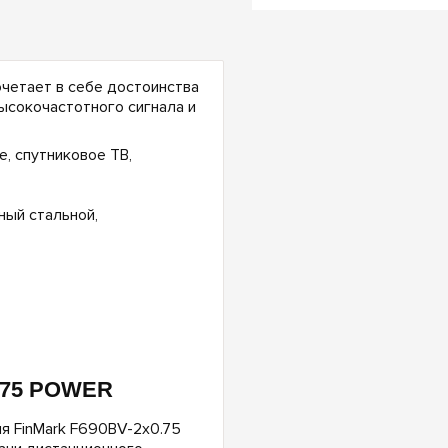
четает в себе достоинства
ысокочастотного сигнала и
, спутниковое ТВ,
ный стальной,
0.75 POWER
я FinMark F690BV-2x0.75