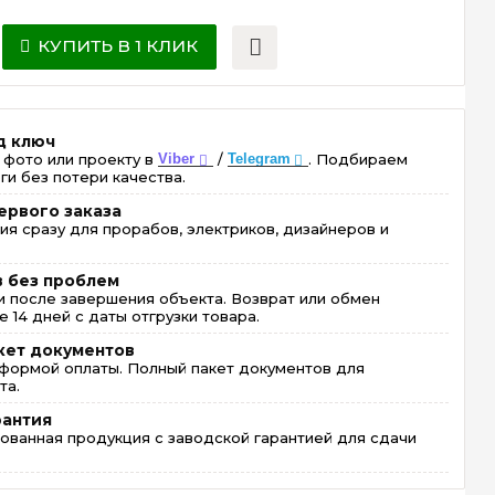
КУПИТЬ В 1 КЛИК
д ключ
 фото или проекту в
Viber
/
Telegram
. Подбираем
ги без потери качества.
ервого заказа
ия сразу для прорабов, электриков, дизайнеров и
в без проблем
 после завершения объекта. Возврат или обмен
 14 дней с даты отгрузки товара.
кет документов
формой оплаты. Полный пакет документов для
та.
рантия
ованная продукция с заводской гарантией для сдачи