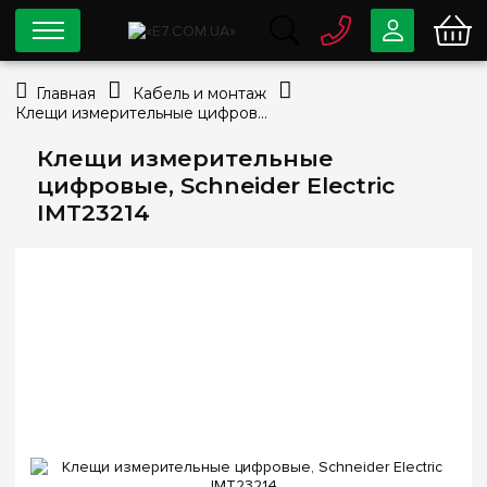
0 800
33-63-07
Главная
Кабель и монтаж
Бесплатно
Клещи измерительные цифровые, Schneider Electric IMT23214
info@e7.com.ua
044
334-79-78
Клещи измерительные
цифровые, Schneider Electric
Viber
Telegram
IMT23214