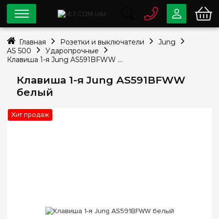
0 800
33-63-07
Главная
Розетки и выключатели
Jung
Бесплатно
AS 500
Ударопрочные
info@e7.com.ua
Клавиша 1-я Jung AS591BFWW белый
044
334-79-78
Клавиша 1-я Jung AS591BFWW
Viber
Telegram
белый
Хит продаж