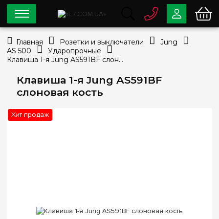
0 800
33-63-07
Главная
Розетки и выключатели
Jung
Бесплатно
AS 500
Ударопрочные
info@e7.com.ua
Клавиша 1-я Jung AS591BF слоновая кость
044
334-79-78
Клавиша 1-я Jung AS591BF
Viber
Telegram
слоновая кость
Хит продаж