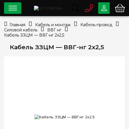
0 800
33-63-07
Главная
Кабель и монтаж
Кабель-провод
Бесплатно
Силовой кабель
ВВГ нг
info@e7.com.ua
Кабель ЗЗЦМ — ВВГ-нг 2х2,5
044
334-79-78
Кабель ЗЗЦМ — ВВГ-нг 2х2,5
Viber
Telegram