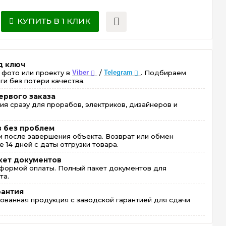
КУПИТЬ В 1 КЛИК
д ключ
 фото или проекту в
Viber
/
Telegram
. Подбираем
ги без потери качества.
ервого заказа
ия сразу для прорабов, электриков, дизайнеров и
в без проблем
 после завершения объекта. Возврат или обмен
 14 дней с даты отгрузки товара.
кет документов
формой оплаты. Полный пакет документов для
та.
рантия
ованная продукция с заводской гарантией для сдачи