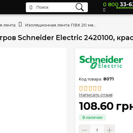
0 800
33-6
Бесплатно
я лента
Изоляционная лента ПВХ 20 метров Schneider Electric 2420100, красный
ов Schneider Electric 2420100, кра
8071
Написать отзыв
108
.
60
гр