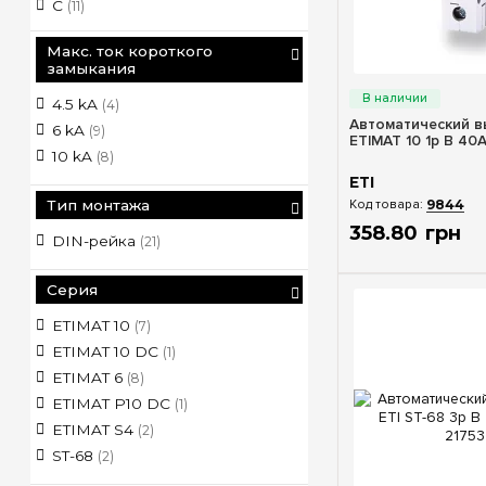
C
(11)
Макс. ток короткого
замыкания
Быстрый п
4.5 kA
(4)
Автоматический в
6 kA
(9)
ETIMAT 10 1p B 40А
10 kA
(8)
ETI
9844
Тип монтажа
358
.
80
грн
DIN-рейка
(21)
Серия
ETIMAT 10
(7)
ETIMAT 10 DC
(1)
ETIMAT 6
(8)
ETIMAT P10 DC
(1)
ETIMAT S4
(2)
ST-68
(2)