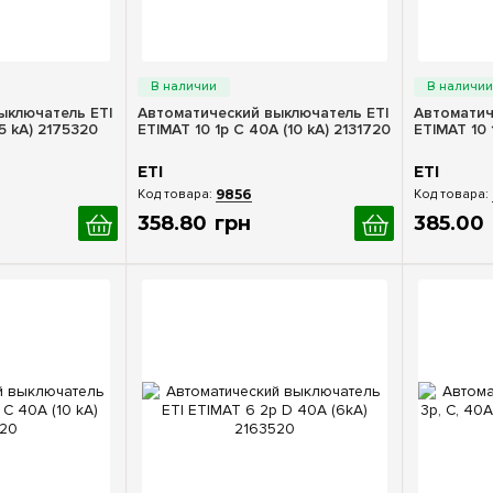
росмотр
Быстрый просмотр
Бы
ыключатель ETI
Автоматический выключатель ETI
Автоматич
5 kA) 2175320
ETIMAT 10 1p C 40А (10 kA) 2131720
ETIMAT 10 
ETI
ETI
9856
358
.
80
грн
385
.
00