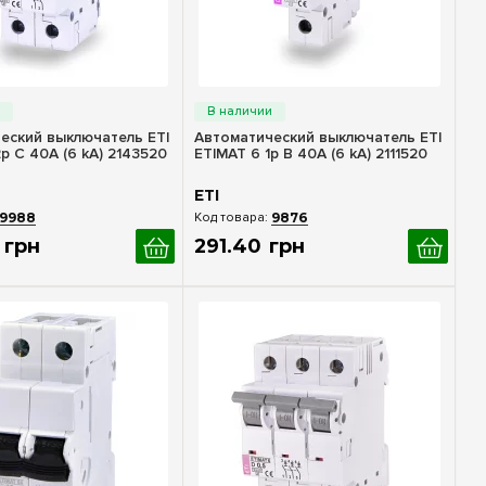
стрый просмотр
Быстрый просмотр
еский выключатель ETI
Автоматический выключатель ETI
p С 40А (6 kA) 2143520
ETIMAT 6 1p B 40А (6 kA) 2111520
ETI
9988
9876
грн
291
.
40
грн