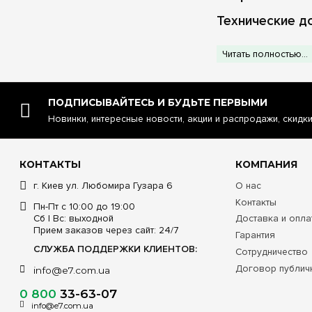
Технические д
Читать полностью...
Хара
Надеж
ПОДПИСЫВАЙТЕСЬ И БУДЬТЕ ПЕРВЫМИ
Новинки, интересные новости, акции и распродажи, скидк
Индикац
Совмести
КОНТАКТЫ
КОМПАНИЯ
г. Киев ул. Любомира Гузара 6
О нас
Совет от e7.com.
проводников меньшег
Контакты
Пн-Пт с 10:00 до 19:00
близкой к номинальн
Сб | Вс: выходной
Доставка и опла
Прием заказов через сайт: 24/7
Гарантия
Выбирайте европейс
можно на e7.com.ua!
СЛУЖБА ПОДДЕРЖКИ КЛИЕНТОВ:
Сотрудничество
Договор публич
info@e7.com.ua
0 800
33-63-07
info@e7.com.ua