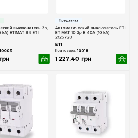
стрый просмотр
Быстрый просмотр
еский выключатель 3p,
Автоматический выключатель ETI
,5 kA) ETIMAT S4 ETI
ETIMAT 10 3p B 40А (10 kA)
2125720
ETI
10003
10018
грн
1 227
.
40
грн