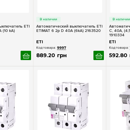
росмотр
Быстрый просмотр
Бы
ыключатель ETI
Автоматический выключатель ETI
Автоматич
 (10 kA)
ETIMAT 6 2p D 40A (6kA) 2163520
C, 40A, (4
1910334
ETI
ETI
9997
889
.
20
грн
592
.
80