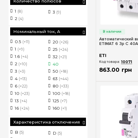
Количество полюсов
1
(8)
3
(9)
2
(4)
Быстрый п
Номинальный ток, А
Автоматический в
0.5
20
(+11)
(+26)
ETIMAT 6 3p C 40А
1
25
(+9)
(+24)
ETI
1.6
32
(+4)
(+21)
10071
2
40
(+10)
863
.
00
грн
50
3
(+18)
(+3)
63
4
(+44)
(+13)
80
6
(+33)
(+22)
100
10
(+18)
(+23)
125
13
(+7)
(+4)
160
16
(+1)
(+24)
Характеристика отключения
B
(5)
D
(5)