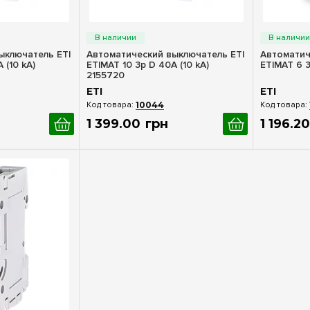
росмотр
Быстрый просмотр
Бы
ыключатель ETI
Автоматический выключатель ETI
Автоматич
 (10 kA)
ETIMAT 10 3p D 40А (10 kA)
ETIMAT 6 3
2155720
ETI
ETI
10044
1 399
.
00
грн
1 196
.
20