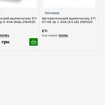
стрый просмотр
Быстрый просмотр
еский выключатель ETI
Автоматический выключатель ETI
p D 40A (6kA) 2164520
ST-68 3p C 40А (4,5 kA) 2185320
ETI
10084
10094
грн