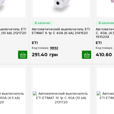
росмотр
Быстрый просмотр
Бы
ыключатель ETI
Автоматический выключатель ETI
Автоматич
 (10 kA) 2121720
ETIMAT 6 1p С 40А (6 kA) 2141520
C, 40A, (4
1910234
ETI
ETI
9892
291
.
40
грн
410
.
60