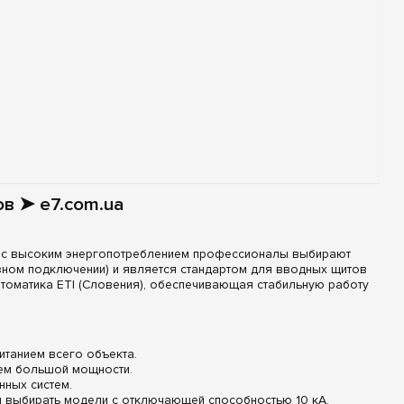
в ➤ e7.com.ua
я с высоким энергопотреблением профессионалы выбирают
фазном подключении) и является стандартом для вводных щитов
томатика ETI (Словения), обеспечивающая стабильную работу
танием всего объекта.
тем большой мощности.
нных систем.
 выбирать модели с отключающей способностью 10 кА.