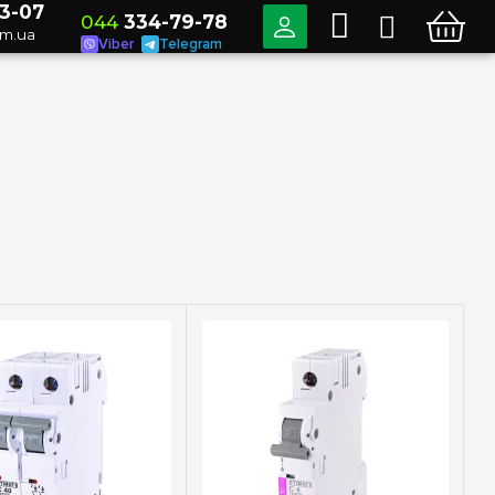
3-07
044
334-79-78
о
om.ua
Viber
Telegram