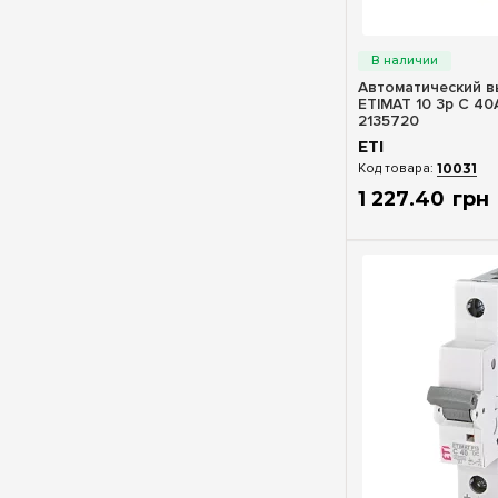
Быстрый п
Автоматический в
ETIMAT 10 3p C 40А
2135720
ETI
10031
1 227
.
40
грн