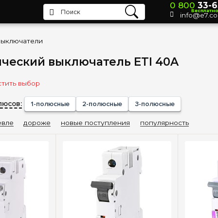
0 800
33-6
Бесплатн
info@e7.c
выключатели
ческий выключатель ETI 40A
тить выбор
люсов:
1-полюсные
2-полюсные
3-полюсные
вле
дороже
новые поступления
популярность