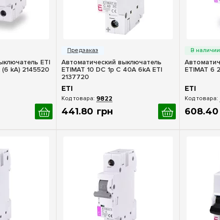
росмотр
Быстрый просмотр
Бы
ыключатель ETI
Автоматический выключатель
Автоматич
 (6 kA) 2145520
ETIMAT 10 DC 1p C 40A 6kA ETI
ETIMAT 6 2
2137720
ETI
ETI
9822
441
.
80
грн
608
.
40