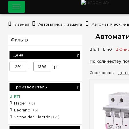
Главная
Автоматика и защита
Автоматические 
Автомати
Фильтр
ETI
40
Очис
Цена
По количеству по
—
грн
Сортировать:
деше
Производитель
ETI
Hager
(+13)
Legrand
(+6)
Schneider Electric
(+25)