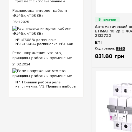
трех мест с использованием
проходных и перекрестного
выключателя. Для реализации
Распиновка интернет кабеля
Быстрый п
схемы проходных выключателей с
«RJ45», «T568B»
трех точек потребуются
05.11.2025
следующие выключатели: ...
Автоматический в
ETIMAT 10 2p C 40А
2133720
№1.«T568B» распиновка.
ETI
№2.«T568A» распиновка. №3. Как
обжать кабель интернета?
9950
«T568B» распиновка интернет
Реле напряжения: что это,
831
.
80
грн
кабеля Порядок проводов схемы
принципы работы и применение
«T568B»: «T568B» 1. Бело...
21.02.2024
№1. Принцип работы реле
напряжения. №2. Правила выбора
реле напряжения. №3.
Функциональность и настройки
реле напряжения. №4.
Управление реле напряжения
через Wi-Fi. №5. Реле напряжения
или стаб...