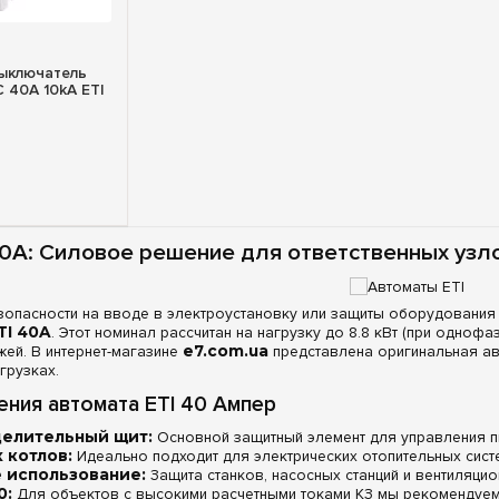
росмотр
ыключатель
C 40A 10kA ETI
40A: Силовое решение для ответственных узло
зопасности на вводе в электроустановку или защиты оборудовани
TI 40A
. Этот номинал рассчитан на нагрузку до 8.8 кВт (при одно
ей. В интернет-магазине
e7.com.ua
представлена оригинальная ав
грузках.
ния автомата ETI 40 Ампер
делительный щит:
Основной защитный элемент для управления пи
 котлов:
Идеально подходит для электрических отопительных сис
использование:
Защита станков, насосных станций и вентиляцио
0:
Для объектов с высокими расчетными токами КЗ мы рекомендуем