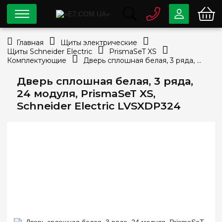
0 800
33-63-07
Главная
Щиты электрические
Бесплатно
Щиты Schneider Electric
PrismaSeT XS
info@e7.com.ua
Комплектующие
Дверь сплошная белая, 3 ряда, 24 модуля, PrismaSeT XS, Schneider Electric LVSXDP324
044
334-79-78
Дверь сплошная белая, 3 ряда,
Viber
Telegram
24 модуля, PrismaSeT XS,
Schneider Electric LVSXDP324