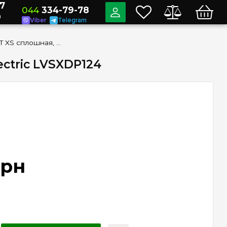
7
044
334-79-78
a
Viber
Telegram
Дверь PrismaSeT XS сплошная, белая, 1 ряд, 24 модуля Schneider Electric LVSXDP124
ectric LVSXDP124
грн