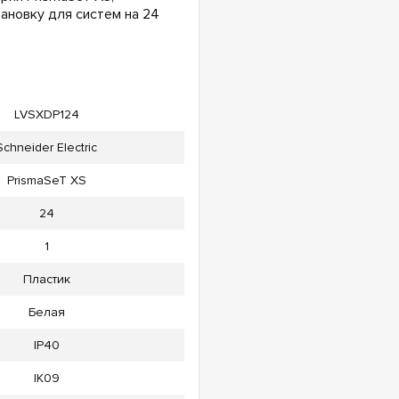
ановку для систем на 24
LVSXDP124
Schneider Electric
PrismaSeT XS
24
1
Пластик
Белая
IP40
IK09