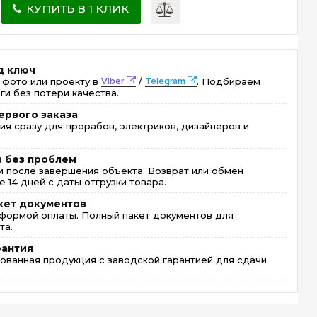
КУПИТЬ В 1 КЛИК
д ключ
 фото или проекту в
Viber
/
Telegram
. Подбираем
ги без потери качества.
ервого заказа
ия сразу для прорабов, электриков, дизайнеров и
в без проблем
 после завершения объекта. Возврат или обмен
 14 дней с даты отгрузки товара.
кет документов
формой оплаты. Полный пакет документов для
та.
рантия
ованная продукция с заводской гарантией для сдачи