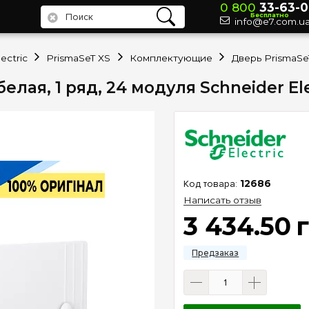
0 800
33-63-0
Бесплатно
info@e7.com.u
ectric
PrismaSeT XS
Комплектующие
елая, 1 ряд, 24 модуля Schneider El
12686
Написать отзыв
3 434
.
50