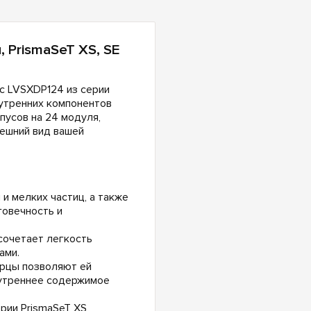
, PrismaSeT XS, SE
c LVSXDP124 из серии
утренних компонентов
пусов на 24 модуля,
ешний вид вашей
и мелких частиц, а также
говечность и
сочетает легкость
ами.
ерцы позволяют ей
нутреннее содержимое
рии PrismaSeT XS,