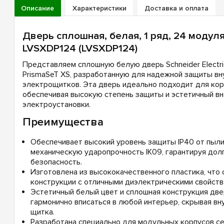
Описание
Характеристики
Доставка и оплата
Дверь сплошная, белая, 1 ряд, 24 модуля
LVSXDP124 (LVSXDP124)
Представляем сплошную белую дверь Schneider Electri
PrismaSeT XS, разработанную для надежной защиты вн
электрощитков. Эта дверь идеально подходит для кор
обеспечивая высокую степень защиты и эстетичный вн
электроустановки.
Преимущества
Обеспечивает высокий уровень защиты IP40 от пыли 
механическую ударопрочность IK09, гарантируя дол
безопасность.
Изготовлена из высококачественного пластика, что 
конструкции с отличными диэлектрическими свойств
Эстетичный белый цвет и сплошная конструкция дв
гармонично вписаться в любой интерьер, скрывая в
щитка.
Разработана специально для модульных корпусов се