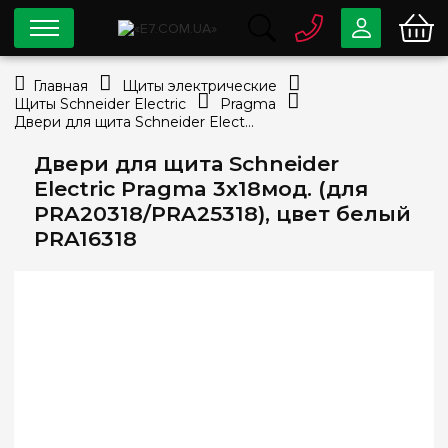
0 800
33-63-07
Главная
Щиты электрические
Бесплатно
Щиты Schneider Electric
Pragma
info@e7.com.ua
Двери для щита Schneider Electric Pragma 3х18мод. (для PRA20318/PRA25318), цвет белый PRA16318
044
334-79-78
Двери для щита Schneider
Viber
Telegram
Electric Pragma 3х18мод. (для
PRA20318/PRA25318), цвет белый
PRA16318