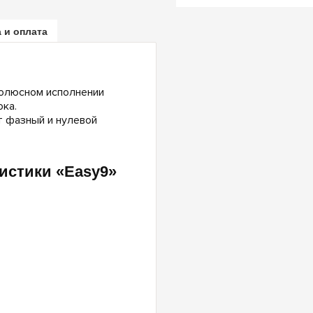
 и оплата
олюсном исполнении
ока.
 фазный и нулевой
истики «Easy9»