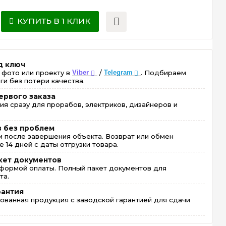
КУПИТЬ В 1 КЛИК
д ключ
 фото или проекту в
Viber
/
Telegram
. Подбираем
ги без потери качества.
ервого заказа
ия сразу для прорабов, электриков, дизайнеров и
в без проблем
 после завершения объекта. Возврат или обмен
 14 дней с даты отгрузки товара.
кет документов
формой оплаты. Полный пакет документов для
та.
рантия
ованная продукция с заводской гарантией для сдачи