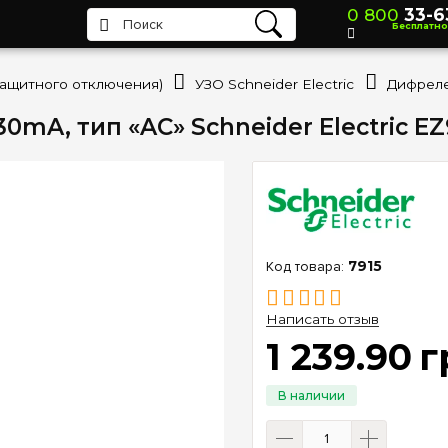
0 800
33-6
Бесплатно
защитного отключения)
УЗО Schneider Electric
30mA, тип «AC» Schneider Electric E
7915
Написать отзыв
1 239
.
90
г