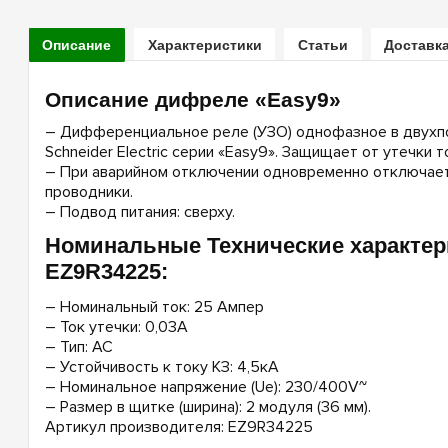
Описание
Характеристики
Статьи
Доставка
Описание дифреле «Easy9»
– Дифференциальное реле (УЗО) однофазное в двухп
Schneider Electric серии «Easy9». Защищает от утечки т
– При аварийном отключении одновременно отключает
проводники.
– Подвод питания: сверху.
Номинальные Технические характер
EZ9R34225:
– Номинальный ток: 25 Ампер
– Ток утечки: 0,03А
– Тип: AC
– Устойчивость к току КЗ: 4,5кА
– Номинальное напряжение (Ue): 230/400V~
– Размер в щитке (ширина): 2 модуля (36 мм).
Артикул производителя: EZ9R34225