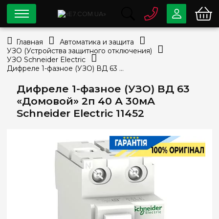
0 800
33-63-07
Главная
Автоматика и защита
Бесплатно
УЗО (Устройства защитного отключения)
info@e7.com.ua
УЗО Schneider Electric
044
334-79-78
Дифреле 1-фазное (УЗО) ВД 63 «Домовой» 2п 40 А 30мА Schneider Electric 11452
Viber
Telegram
Дифреле 1-фазное (УЗО) ВД 63
«Домовой» 2п 40 А 30мА
Schneider Electric 11452