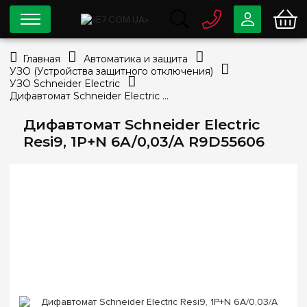
0 800
33-63-07
Главная
Автоматика и защита
Бесплатно
УЗО (Устройства защитного отключения)
info@e7.com.ua
УЗО Schneider Electric
044
334-79-78
Дифавтомат Schneider Electric Resi9, 1P+N 6A/0,03/A R9D55606
Viber
Telegram
Дифавтомат Schneider Electric
Resi9, 1P+N 6A/0,03/A R9D55606