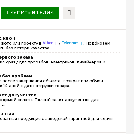
КУПИТЬ В 1 КЛИК
д ключ
 фото или проекту в
Viber
/
Telegram
. Подбираем
ги без потери качества.
ервого заказа
ия сразу для прорабов, электриков, дизайнеров и
в без проблем
 после завершения объекта. Возврат или обмен
 14 дней с даты отгрузки товара.
кет документов
формой оплаты. Полный пакет документов для
та.
рантия
ованная продукция с заводской гарантией для сдачи