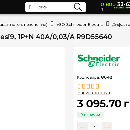
0 800
33-6
Бесплатно
защитного отключения)
УЗО Schneider Electric
esi9, 1P+N 40А/0,03/A R9D55640
8642
Написать отзыв
3 095
.
70