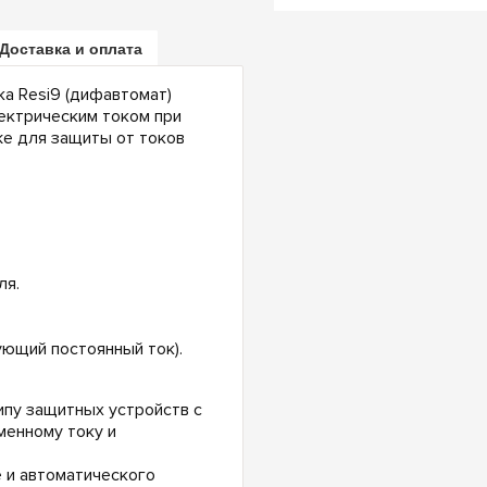
Доставка и оплата
а Resi9 (дифавтомат)
ектрическим током при
же для защиты от токов
ля.
ующий постоянный ток).
пу защитных устройств с
менному току и
и автоматического