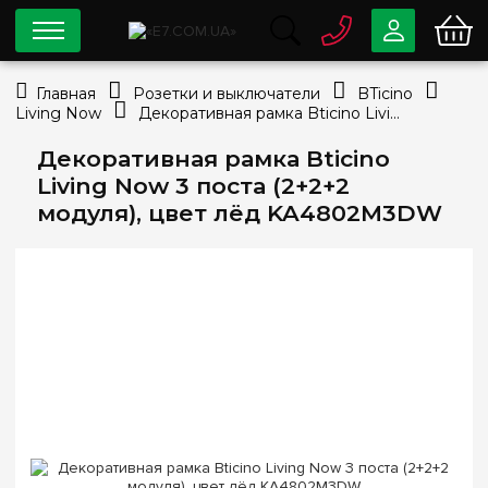
0 800
33-63-07
Главная
Розетки и выключатели
BTicino
Бесплатно
Living Now
Декоративная рамка Bticino Living Now 3 поста (2+2+2 модуля), цвет лёд KA4802M3DW
info@e7.com.ua
044
334-79-78
Декоративная рамка Bticino
Living Now 3 поста (2+2+2
Viber
Telegram
модуля), цвет лёд KA4802M3DW